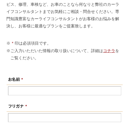
ビス、修理、車検など、お車のことなら何なりと弊社のカーラ
会社概要
イフコンサルタントまでお気軽にご相談・問合せください。専
COMPANY
門知識豊富なカーライフコンサルタントがお客様のお悩みを解
決し、お客様に最適なプランをご提案致します。
お問い合わせ
CONTACT
※
印は必須項目です。
*
※ご入力いただいた情報の取り扱いについて、詳細は
コチラ
を
ご覧ください。
お名前
*
フリガナ
*