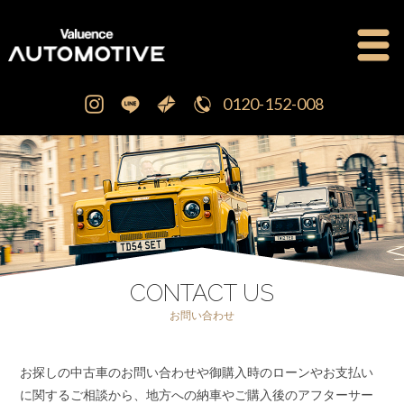
0120-152-008
公式ブログ
OFFICIAL BLOG
新車・中古車販売
CAR SALES
注文販売
ORDER SALES
CONTACT US
お問い合わせ
買取査定
PURCHASE
お探しの中古車のお問い合わせや御購入時のローンやお支払い
点検修理・車検
MAINTENANCE
に関するご相談から、地方への納車やご購入後のアフターサー