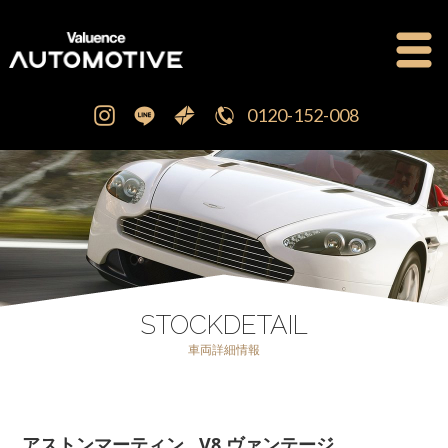
0120-152-008
公式ブログ
OFFICIAL BLOG
新車・中古車販売
CAR SALES
注文販売
ORDER SALES
STOCKDETAIL
車両詳細情報
買取査定
PURCHASE
点検修理・車検
MAINTENANCE
アストンマーティン V8 ヴァンテージ