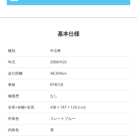
基本仕様
種別
中古車
年式
2008/H20
走行距離
48,300km
車検
R1年5月
修復歴
なし
全長×全幅×全高
438 × 187 × 126 (cm)
外装色
スレートブルー
内装色
茶