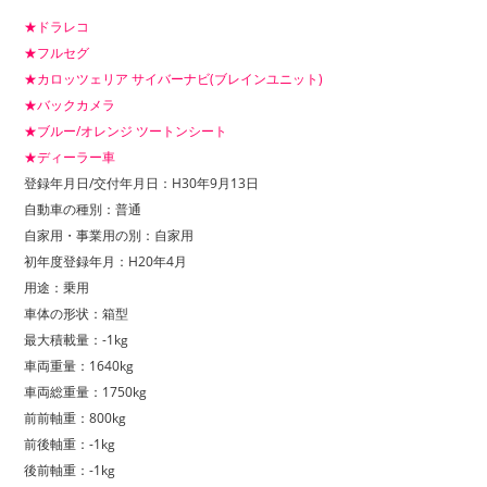
★ドラレコ
★フルセグ
★カロッツェリア サイバーナビ(ブレインユニット)
★バックカメラ
★ブルー/オレンジ ツートンシート
★ディーラー車
登録年月日/交付年月日：H30年9月13日
自動車の種別：普通
自家用・事業用の別：自家用
初年度登録年月：H20年4月
用途：乗用
車体の形状：箱型
最大積載量：-1kg
車両重量：1640kg
車両総重量：1750kg
前前軸重：800kg
前後軸重：-1kg
後前軸重：-1kg