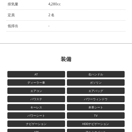
排気量
4,280cc
定員
2 名
低排出
-
装備
AT
右ハンドル
ディーラー車
ガソリン
エアコン
エアバッグ
パワステ
パワーウィンドウ
キーレス
本革シート
パワーシート
TV
ナビゲーション
HDDナビゲーション