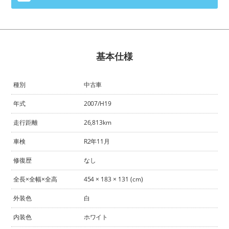
基本仕様
種別
中古車
年式
2007/H19
走行距離
26,813km
車検
R2年11月
修復歴
なし
全長×全幅×全高
454 × 183 × 131 (cm)
外装色
白
内装色
ホワイト