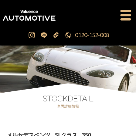
0120-152-008
公式ブログ
OFFICIAL BLOG
新車・中古車販売
CAR SALES
注文販売
ORDER SALES
STOCKDETAIL
車両詳細情報
買取査定
PURCHASE
点検修理・車検
MAINTENANCE
メルセデスベンツ SLクラス 350