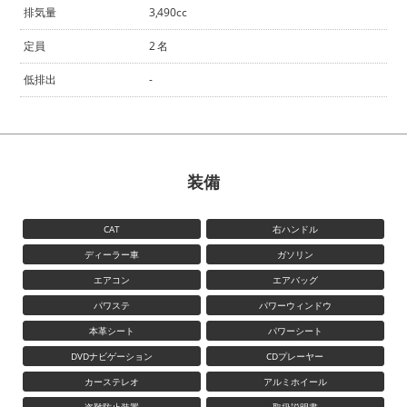
排気量
3,490cc
定員
2 名
低排出
-
装備
CAT
右ハンドル
ディーラー車
ガソリン
エアコン
エアバッグ
パワステ
パワーウィンドウ
本革シート
パワーシート
DVDナビゲーション
CDプレーヤー
カーステレオ
アルミホイール