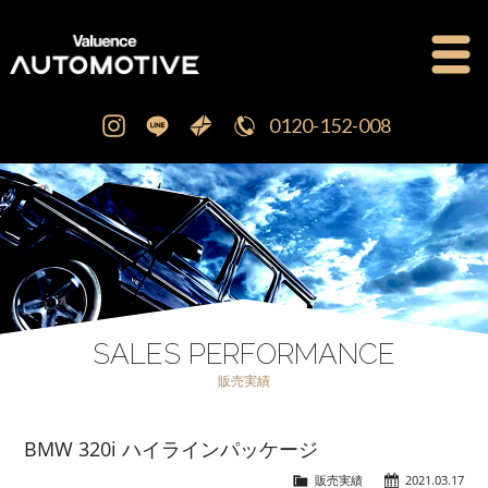
0120-152-008
公式ブログ
OFFICIAL BLOG
新車・中古車販売
CAR SALES
注文販売
ORDER SALES
SALES PERFORMANCE
販売実績
買取査定
PURCHASE
BMW 320i ハイラインパッケージ
点検修理・車検
MAINTENANCE
販売実績
2021.03.17