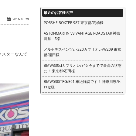
最近のお客様の声
声
2016.10.29
PORSHE BOXTER 987 東京都/高橋様
ASTONMARTIN V8 VANTAGE ROADSTAR 神奈
川県 F様
メルセデスベンツclk320カブリオレ/W209 東京
クスターなんで
都/櫻田様
BMW330ciカブリオレ/E46 今までで最高の状態
に！ 東京都/石田様
BMW530iTRG/E61 車絶好調です！ 神奈川県/ヒ
ロセ様