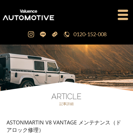
0120-152-008
公式ブログ
OFFICIAL BLOG
新車・中古車販売
CAR SALES
注文販売
ORDER SALES
ARTICLE
記事詳細
買取査定
PURCHASE
ASTONMARTIN V8 VANTAGE メンテナンス（ド
点検修理・車検
MAINTENANCE
アロック修理）