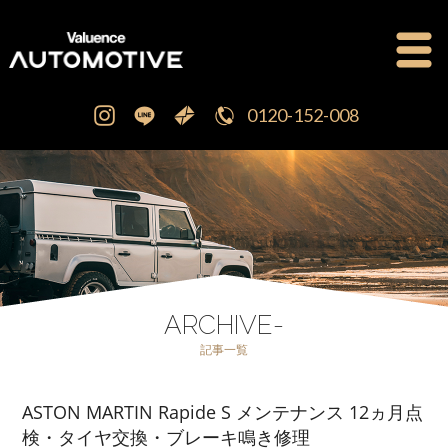
0120-152-008
公式ブログ
OFFICIAL BLOG
新車・中古車販売
CAR SALES
注文販売
ORDER SALES
ARCHIVE-
記事一覧
買取査定
PURCHASE
ASTON MARTIN Rapide S メンテナンス 12ヵ月点
点検修理・車検
MAINTENANCE
検・タイヤ交換・ブレーキ鳴き修理