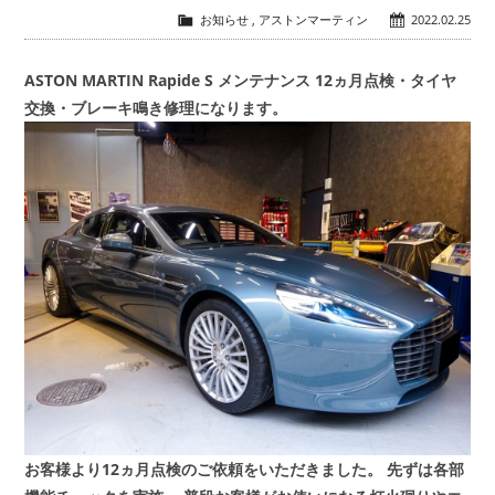
お知らせ
,
アストンマーティン
2022.02.25
会社概要
COMPANY
ASTON MARTIN Rapide S メンテナンス 12ヵ月点検・タイヤ
交換・ブレーキ鳴き修理になります。
お問い合わせ
CONTACT
お客様より12ヵ月点検のご依頼をいただきました。
先ずは各部