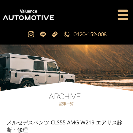
0120-152-008
公式ブログ
OFFICIAL BLOG
新車・中古車販売
CAR SALES
注文販売
ORDER SALES
ARCHIVE-
記事一覧
買取査定
PURCHASE
メルセデスベンツ CLS55 AMG W219 エアサス診
点検修理・車検
MAINTENANCE
断・修理