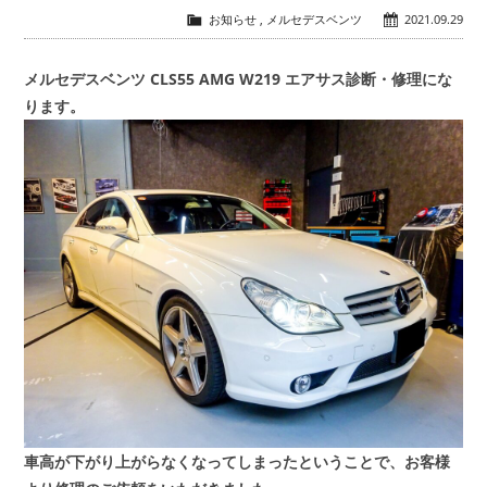
お知らせ
,
メルセデスベンツ
2021.09.29
会社概要
COMPANY
メルセデスベンツ CLS55 AMG W219 エアサス診断・修理にな
ります。
お問い合わせ
CONTACT
車高が下がり上がらなくなってしまったということで、お客様