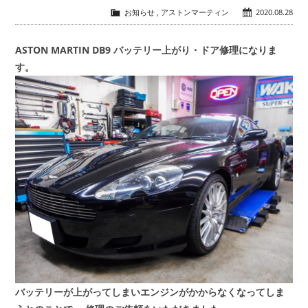
お知らせ
,
アストンマーティン
2020.08.28
会社概要
COMPANY
ASTON MARTIN DB9 バッテリー上がり・ドア修理になりま
す。
お問い合わせ
CONTACT
バッテリーが上がってしまいエンジンがかからなくなってしま