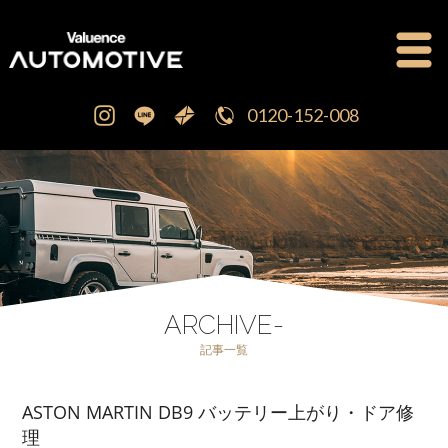
0120-152-008
公式ブログ
OFFICIAL BLOG
新車・中古車販売
CAR SALES
注文販売
ORDER SALES
ARCHIVE-
記事一覧
買取査定
PURCHASE
ASTON MARTIN DB9 バッテリー上がり・ドア修
点検修理・車検
MAINTENANCE
理