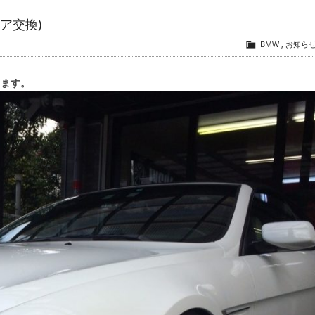
コア交換)
BMW
,
お知ら
ります。