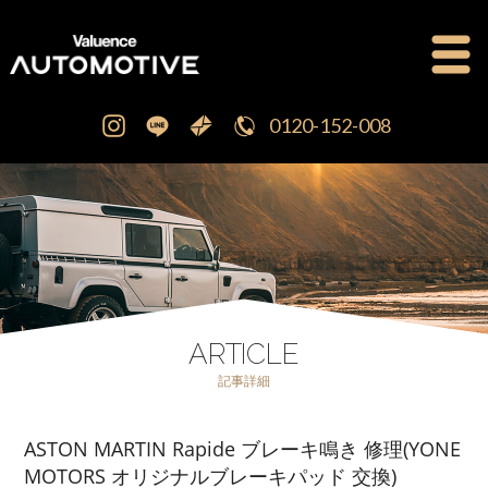
0120-152-008
公式ブログ
OFFICIAL BLOG
新車・中古車販売
CAR SALES
注文販売
ORDER SALES
ARTICLE
記事詳細
買取査定
PURCHASE
ASTON MARTIN Rapide ブレーキ鳴き 修理(YONE
点検修理・車検
MAINTENANCE
MOTORS オリジナルブレーキパッド 交換)