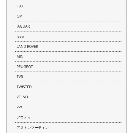
FIAT
GM
JAGUAR
Jeep
LAND ROVER
MINI
PEUGEOT
TVR
TWISTED
VOLVO
VW
アウディ
アストンマーティン