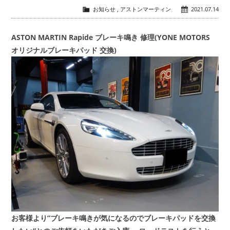
お知らせ
,
アストンマーティン
2021.07.14
会社概要
COMPANY
ASTON MARTIN Rapide ブレーキ鳴き 修理(YONE MOTORS
オリジナルブレーキパッド 交換)
お問い合わせ
CONTACT
お客様より”ブレーキ鳴きが気になるのでブレーキパッドを交換