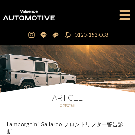
0120-152-008
公式ブログ
OFFICIAL BLOG
新車・中古車販売
CAR SALES
注文販売
ORDER SALES
ARTICLE
記事詳細
買取査定
PURCHASE
Lamborghini Gallardo フロントリフター警告診
点検修理・車検
MAINTENANCE
断