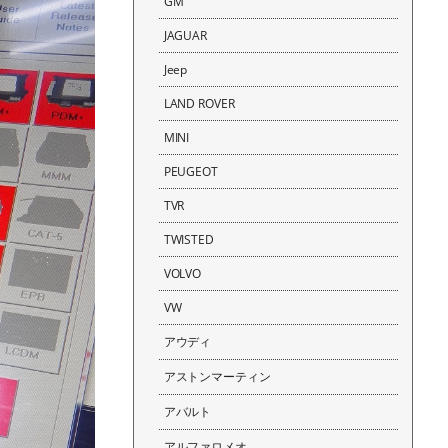
GM
JAGUAR
Jeep
LAND ROVER
MINI
PEUGEOT
TVR
TWISTED
VOLVO
VW
アウディ
アストンマーティン
アバルト
アルファロメオ