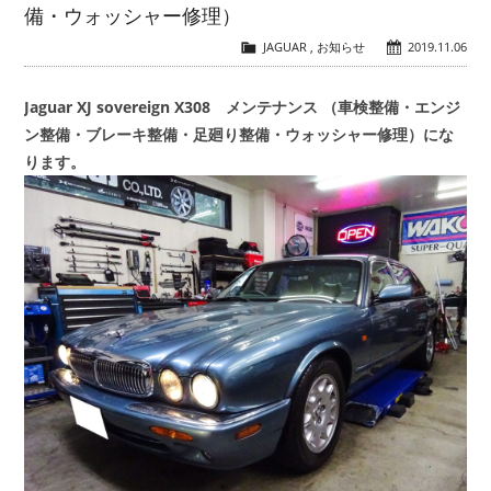
備・ウォッシャー修理）
会社概要
COMPANY
JAGUAR
,
お知らせ
2019.11.06
Jaguar XJ sovereign X308 メンテナンス （車検整備・エンジ
お問い合わせ
CONTACT
ン整備・ブレーキ整備・足廻り整備・ウォッシャー修理）にな
ります。