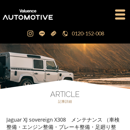
0120-152-008
公式ブログ
OFFICIAL BLOG
新車・中古車販売
CAR SALES
注文販売
ORDER SALES
ARTICLE
記事詳細
買取査定
PURCHASE
Jaguar XJ sovereign X308 メンテナンス （車検
点検修理・車検
MAINTENANCE
整備・エンジン整備・ブレーキ整備・足廻り整