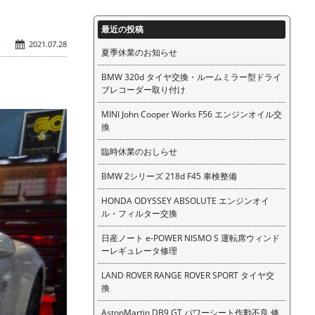
最近の投稿
ェ
2021.07.28
夏季休業のお知らせ
BMW 320d タイヤ交換・ルームミラー型ドライ
ブレコーダー取り付け
MINI John Cooper Works F56 エンジンオイル交
換
臨時休業のおしらせ
BMW 2シリーズ 218d F45 車検整備
HONDA ODYSSEY ABSOLUTE エンジンオイ
ル・フィルター交換
日産ノート e-POWER NISMO S 運転席ウィンド
ーレギュレータ修理
LAND ROVER RANGE ROVER SPORT タイヤ交
換
AstonMartin DB9 GT パワーシート作動不良 修