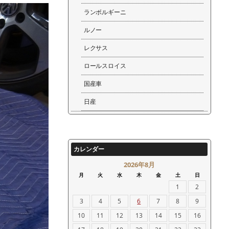
ランボルギーニ
ルノー
レクサス
ロールスロイス
国産車
日産
カレンダー
2026年8月
月
火
水
木
金
土
日
1
2
3
4
5
6
7
8
9
10
11
12
13
14
15
16