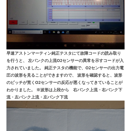
早速アストンマーティン純正テスタにて故障コードの読み取り
を行うと、
左バンクの上流O2センサーの異常を示すコードが入
力されていました。
純正テスタの機能で、O2センサーの出力電
圧の波形を見ることができますので、
波形を確認すると、波形
のピッチが荒くO2センサーの反応が悪くなってきていることが
わかりました。
※波形は上段から 右バンク上流・右バンク下
流・左バンク上流・左バンク下流