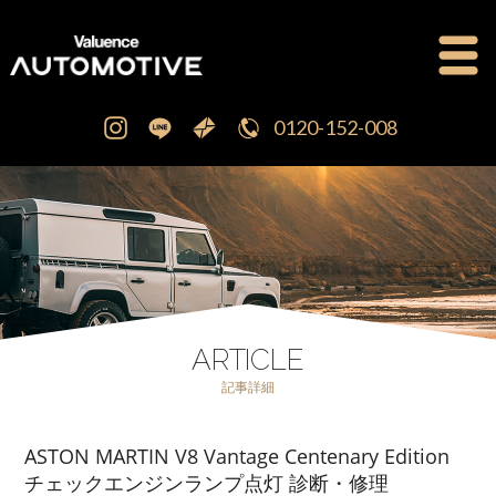
0120-152-008
公式ブログ
OFFICIAL BLOG
新車・中古車販売
CAR SALES
注文販売
ORDER SALES
ARTICLE
記事詳細
買取査定
PURCHASE
ASTON MARTIN V8 Vantage Centenary Edition
点検修理・車検
MAINTENANCE
チェックエンジンランプ点灯 診断・修理