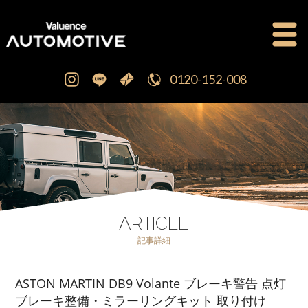
0120-152-008
公式ブログ
OFFICIAL BLOG
新車・中古車販売
CAR SALES
注文販売
ORDER SALES
ARTICLE
記事詳細
買取査定
PURCHASE
ASTON MARTIN DB9 Volante ブレーキ警告 点灯
点検修理・車検
MAINTENANCE
ブレーキ整備・ミラーリングキット 取り付け