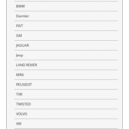
BMW
Daimler
FIAT
GM
JAGUAR
Jeep
LAND ROVER
MINI
PEUGEOT
TVR
TWISTED
VOLVO
VW