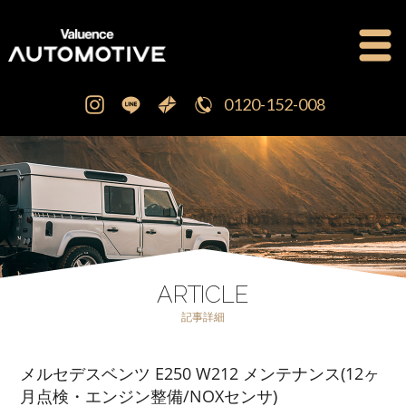
0120-152-008
公式ブログ
OFFICIAL BLOG
新車・中古車販売
CAR SALES
注文販売
ORDER SALES
ARTICLE
記事詳細
買取査定
PURCHASE
メルセデスベンツ E250 W212 メンテナンス(12ヶ
点検修理・車検
MAINTENANCE
月点検・エンジン整備/NOXセンサ)