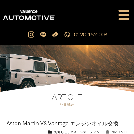
0120-152-008
公式ブログ
OFFICIAL BLOG
新車・中古車販売
CAR SALES
注文販売
ORDER SALES
ARTICLE
記事詳細
買取査定
PURCHASE
Aston Martin V8 Vantage エンジンオイル交換
点検修理・車検
MAINTENANCE
お知らせ
,
アストンマーティン
2026.05.11