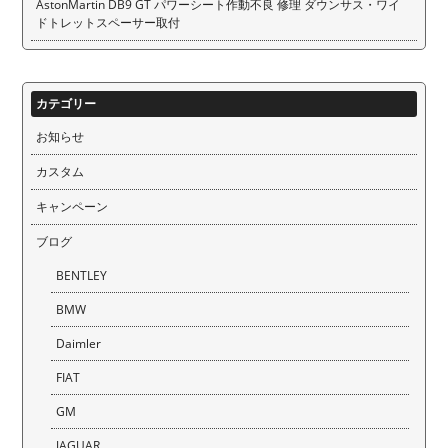
AstonMartin DB9 GT パワーシート作動不良 修理 ダウンサス・ワイ
ドトレットスペーサー取付
カテゴリー
お知らせ
カスタム
キャンペーン
ブログ
BENTLEY
BMW
Daimler
FIAT
GM
JAGUAR