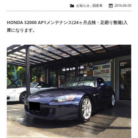
お知らせ
,
国産車
2016.06.05
会社概要
COMPANY
HONDA S2000 AP1メンテナンス(24ヶ月点検・足廻り整備)入
庫になります。
お問い合わせ
CONTACT