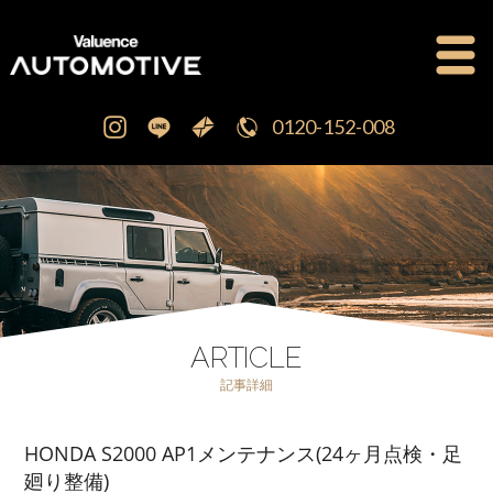
0120-152-008
公式ブログ
OFFICIAL BLOG
新車・中古車販売
CAR SALES
注文販売
ORDER SALES
ARTICLE
記事詳細
買取査定
PURCHASE
HONDA S2000 AP1メンテナンス(24ヶ月点検・足
点検修理・車検
MAINTENANCE
廻り整備)