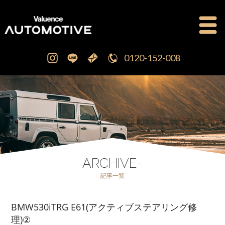
0120-152-008
公式ブログ
OFFICIAL BLOG
新車・中古車販売
CAR SALES
注文販売
ORDER SALES
ARCHIVE-
記事一覧
買取査定
PURCHASE
BMW530iTRG E61(アクティブステアリング修
点検修理・車検
MAINTENANCE
理)②