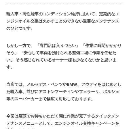
会社概要
COMPANY
輸入車・高性能車のコンディション維持において、定期的なエ
ンジンオイル交換は欠かすことのできない重要なメンテナンス
のひとつです。
お問い合わせ
CONTACT
しかし一方で、
「専門店は入りづらい」
「作業に時間がかかり
そう」
「安心して車両を預けられる整備工場に作業を任せた
い」
そう感じられているオーナー様も少なくないかと思いま
す。
当店では、メルセデス・ベンツやBMW、アウディをはじめとし
た輸入車、並びにアストンマーティンやフェラーリ、ポルシェ
等のスーパーカーまで幅広く対応しております。
今回は店頭でお待ちいただく間に作業が完了するクイックメン
テナンスメニューとして、エンジンオイル交換キャンペーンを