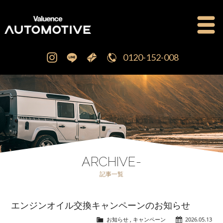
0120-152-008
公式ブログ
OFFICIAL BLOG
新車・中古車販売
CAR SALES
注文販売
ORDER SALES
ARCHIVE-
記事一覧
買取査定
PURCHASE
エンジンオイル交換キャンペーンのお知らせ
点検修理・車検
MAINTENANCE
お知らせ
,
キャンペーン
2026.05.13