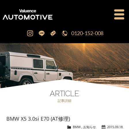
0120-152-008
公式ブログ
OFFICIAL BLOG
新車・中古車販売
CAR SALES
注文販売
ORDER SALES
ARTICLE
記事詳細
買取査定
PURCHASE
BMW X5 3.0si E70 (AT修理)
点検修理・車検
MAINTENANCE
BMW
,
お知らせ
2015.09.18