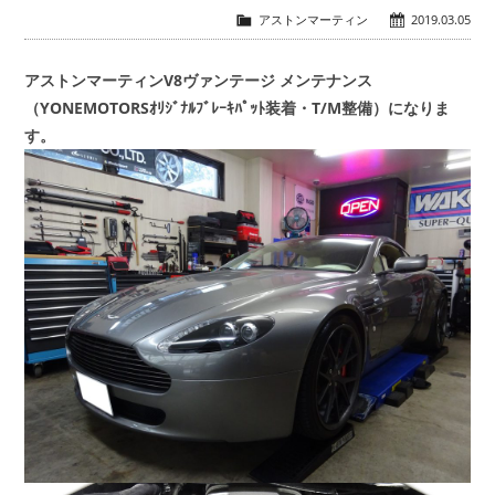
アストンマーティン
2019.03.05
会社概要
COMPANY
アストンマーティンV8ヴァンテージ メンテナンス
（YONEMOTORSｵﾘｼﾞﾅﾙﾌﾞﾚｰｷﾊﾟｯﾄ装着・T/M整備）になりま
お問い合わせ
CONTACT
す。