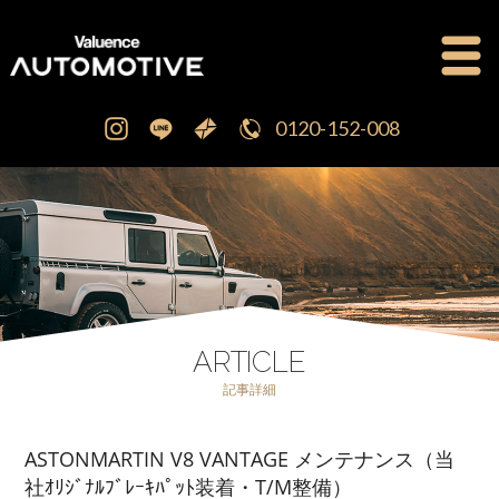
0120-152-008
公式ブログ
OFFICIAL BLOG
新車・中古車販売
CAR SALES
注文販売
ORDER SALES
ARTICLE
記事詳細
買取査定
PURCHASE
ASTONMARTIN V8 VANTAGE メンテナンス（当
点検修理・車検
MAINTENANCE
社ｵﾘｼﾞﾅﾙﾌﾞﾚｰｷﾊﾟｯﾄ装着・T/M整備）