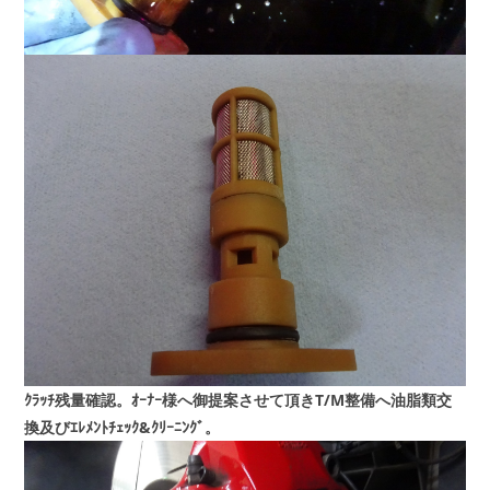
ｸﾗｯﾁ残量確認。ｵｰﾅｰ様へ御提案させて頂きT/M整備へ油脂類交
換及びｴﾚﾒﾝﾄﾁｪｯｸ&ｸﾘｰﾆﾝｸﾞ。