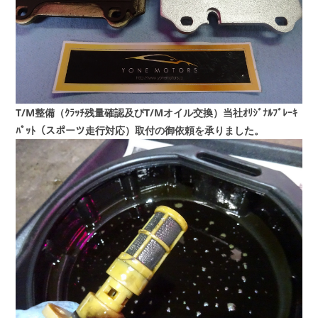
T/M整備（ｸﾗｯﾁ残量確認及びT/Mオイル交換）当社ｵﾘｼﾞﾅﾙﾌﾞﾚｰｷ
ﾊﾟｯﾄ（スポーツ走行対応）取付の御依頼を承りました。